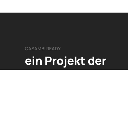
CASAMBI READY
ein Projekt der
Arditi GmbH
Leischstraße 17
27432 Ebersdorf​
+49 0476 5831 1380
info@casambi-ready.de