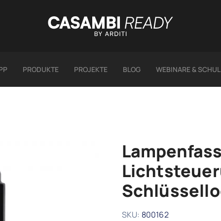
PP
PRODUKTE
PROJEKTE
BLOG
WEBINARE & SCHU
Lampenfass
Lichtsteuer
Schlüssello
SKU:
800162