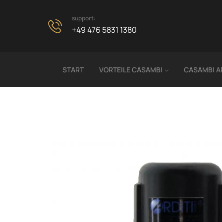
support:
+49 476 5831 1380
START
VORTEILE CASAMBI
CASAMBI A