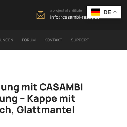
a project of arditi.de
DE
info@casambi-ready.de
LUNGEN
FORUM
KONTAKT
SUPPORT
ung mit CASAMBI
ung – Kappe mit
ch, Glattmantel