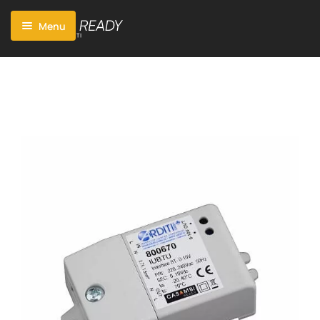
Menu
Start
Vorteile Casambi
Casambi App
Features
Produkte
Kompatibilität
Projekte
Technischer Fortschritt
Blog