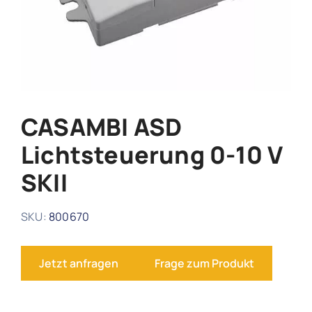
Webinare & Schulungen
Forum
Kontakt
CASAMBI ASD
Lichtsteuerung 0-10 V
Support
SKII
SKU:
800670
Jetzt anfragen
Frage zum Produkt