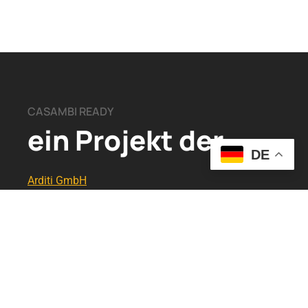
CASAMBI READY
ein Projekt der
DE
Arditi GmbH
Leischstraße 17
27432 Ebersdorf​
+49 0476 5831 1380
info@casambi-ready.de