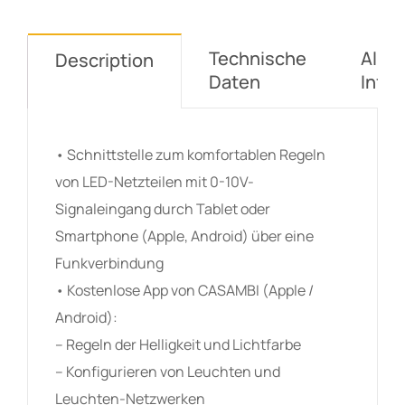
Technische
Allg
Description
Daten
Info
• Schnittstelle zum komfortablen Regeln
von LED-Netzteilen mit 0-10V-
Signaleingang durch Tablet oder
Smartphone (Apple, Android) über eine
Funkverbindung
• Kostenlose App von CASAMBI (Apple /
Android):
– Regeln der Helligkeit und Lichtfarbe
– Konfigurieren von Leuchten und
Leuchten-Netzwerken