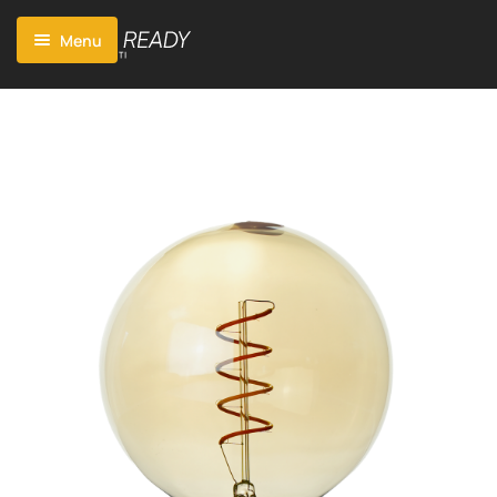
Menu
Start
Vorteile Casambi
Casambi App
Features
Produkte
Kompatibilität
Projekte
Technischer Fortschritt
Blog