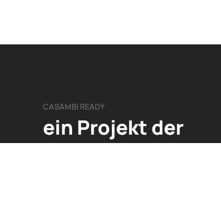
CASAMBI READY
ein Projekt der
Arditi GmbH
Leischstraße 17
27432 Ebersdorf​