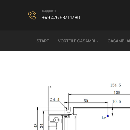
support:
+49 476 5831 1380
START
VORTEILE CASAMBI
CASAMBI A