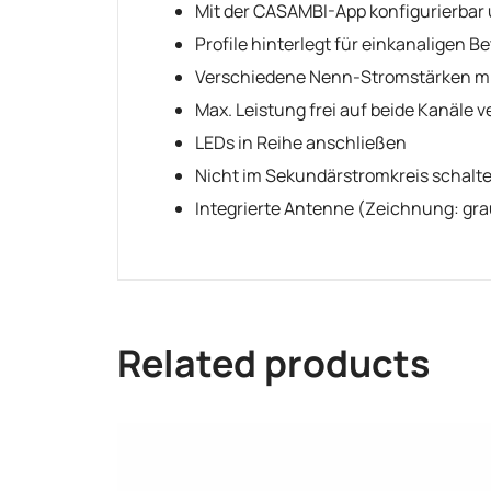
Mit der CASAMBI-App konfigurierbar u
Profile hinterlegt für einkanaligen B
Verschiedene Nenn-Stromstärken mit 
Max. Leistung frei auf beide Kanäle v
LEDs in Reihe anschließen
Nicht im Sekundärstromkreis schalt
Integrierte Antenne (Zeichnung: gra
Related products