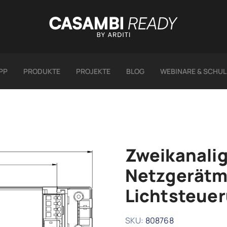
PP
PRODUKTE
PROJEKTE
BLOG
WEBINARE & SCHU
Zweikanalig
Netzgerätm
Lichtsteue
SKU:
808768