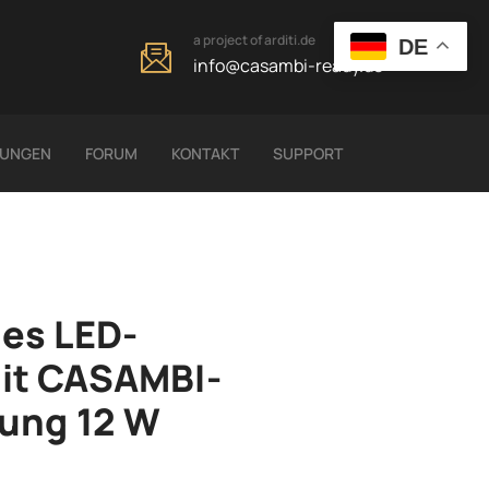
a project of arditi.de
DE
info@casambi-ready.de
LUNGEN
FORUM
KONTAKT
SUPPORT
es LED-
it CASAMBI-
rung 12 W