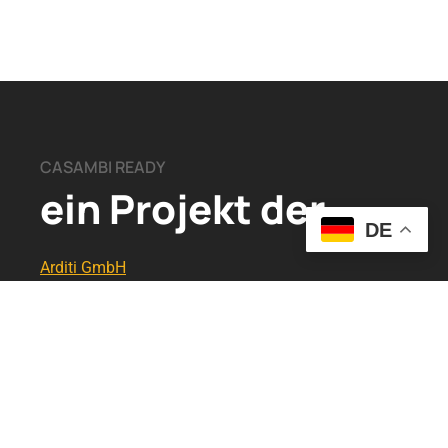
CASAMBI READY
ein Projekt der
DE
Arditi GmbH
Leischstraße 17
27432 Ebersdorf​
+49 0476 5831 1380
info@casambi-ready.de