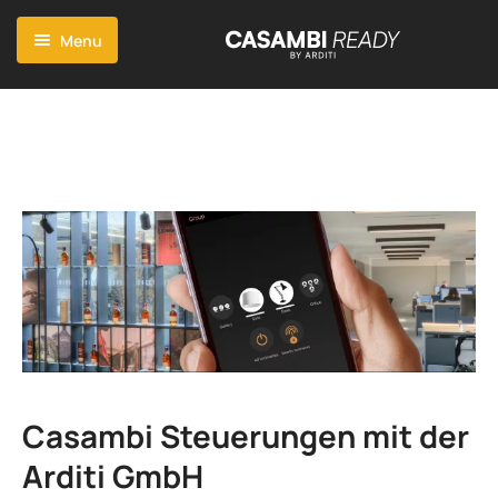
Menu
Start
Vorteile Casambi
Casambi App
Features
Produkte
Kompatibilität
Projekte
Technischer Fortschritt
Casambi Steuerungen mit der
Blog
Arditi GmbH